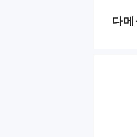
Skip
to
다메
content