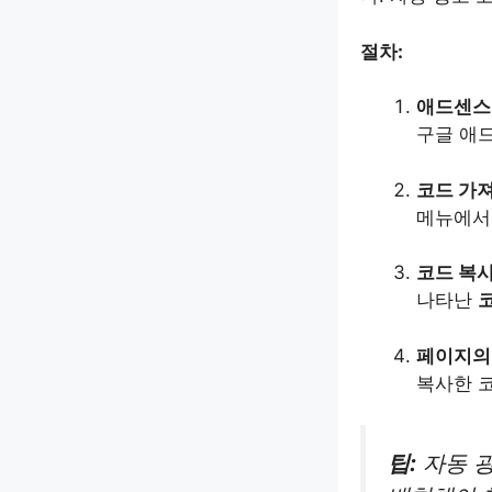
절차:
애드센스
구글 애
코드 가
메뉴에
코드 복
나타난
페이지
복사한 
팁:
자동 광