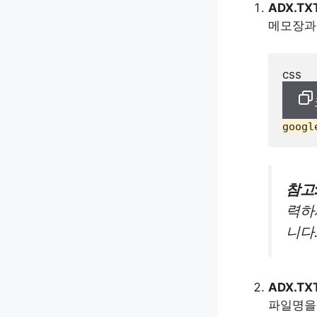
ADX.T
메모장과
css
googl
참고
력하
니다
ADX.T
파일명