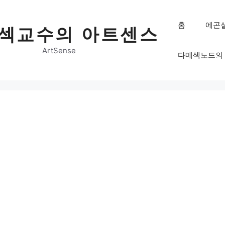
홈
에곤
섹교수의 아트센스
ArtSense
다메섹노드의