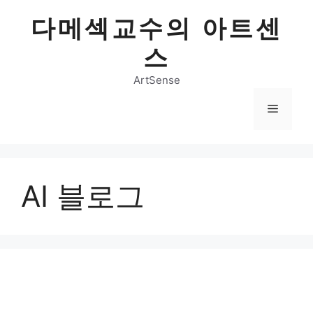
Skip
다메섹교수의 아트센
to
content
스
ArtSense
Menu
AI 블로그