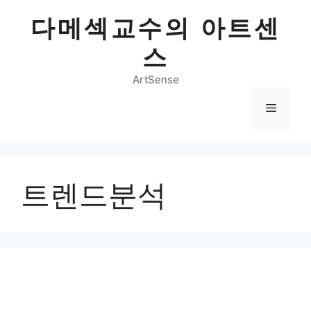
Skip
다메섹교수의 아트센
to
content
스
ArtSense
Menu
트렌드분석