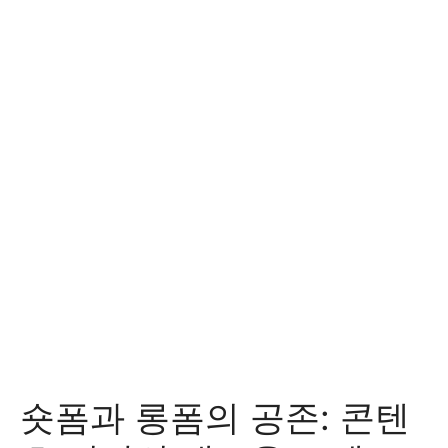
숏폼과 롱폼의 공존: 콘텐