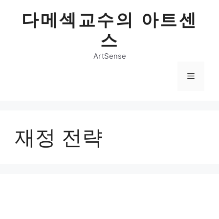
Skip
다메섹교수의 아트센
to
content
스
ArtSense
Menu
재정 전략