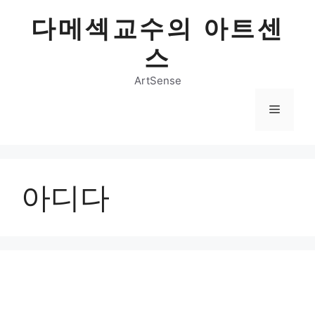
Skip
다메섹교수의 아트센
to
content
스
ArtSense
Menu
아디다