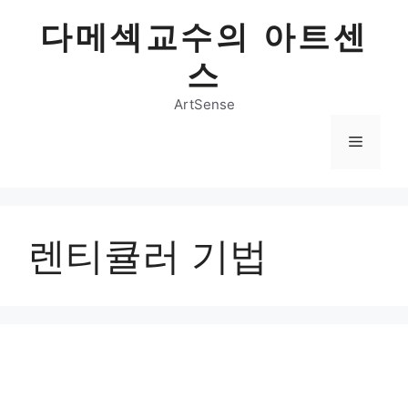
Skip
다메섹교수의 아트센
to
content
스
ArtSense
Menu
렌티큘러 기법