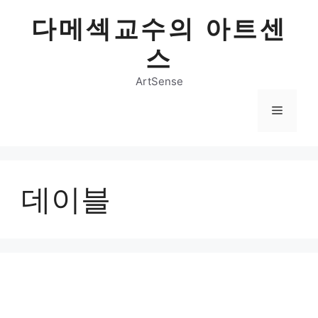
Skip
다메섹교수의 아트센
to
content
스
ArtSense
Menu
데이블